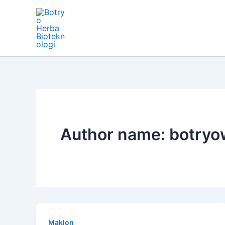
Skip
Post
to
pagination
content
Author name: botry
Maklon