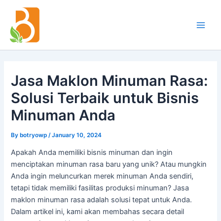
Skip
Post
Main
to
navigation
Men
content
Jasa Maklon Minuman Rasa:
Solusi Terbaik untuk Bisnis
Minuman Anda
By
botryowp
/
January 10, 2024
Apakah Anda memiliki bisnis minuman dan ingin
menciptakan minuman rasa baru yang unik? Atau mungkin
Anda ingin meluncurkan merek minuman Anda sendiri,
tetapi tidak memiliki fasilitas produksi minuman? Jasa
maklon minuman rasa adalah solusi tepat untuk Anda.
Dalam artikel ini, kami akan membahas secara detail