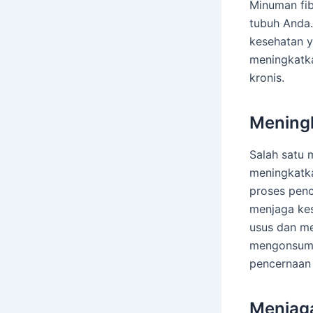
Minuman fib
tubuh Anda.
kesehatan 
meningkatka
kronis.
Mening
Salah satu
meningkatk
proses penc
menjaga ke
usus dan me
mengonsums
pencernaan 
Menjag