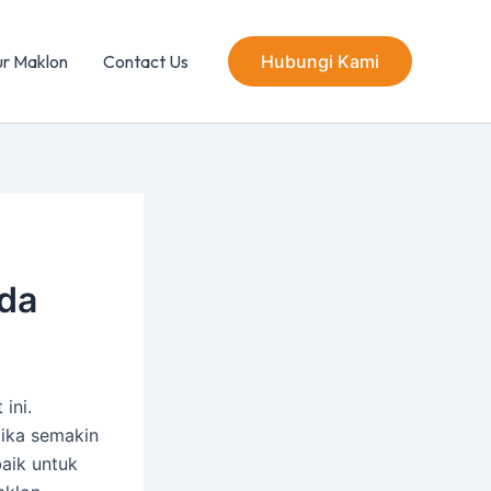
ur Maklon
Contact Us
Hubungi Kami
nda
ini.
jika semakin
aik untuk