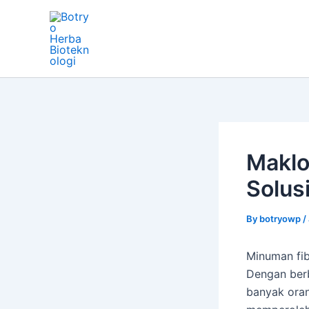
Skip
Post
to
navigation
content
Maklo
Solus
By
botryowp
/
Minuman fib
Dengan berb
banyak oran