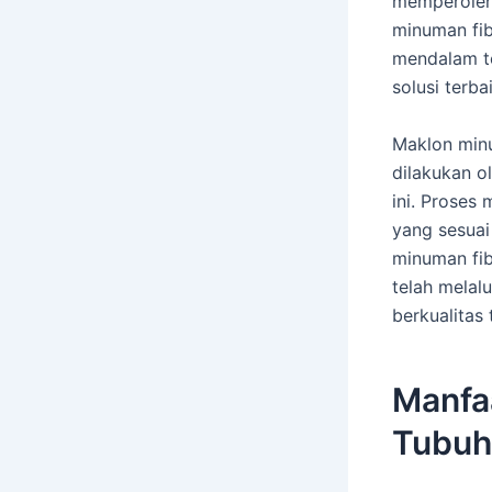
memperoleh 
minuman fib
mendalam te
solusi terb
Maklon min
dilakukan o
ini. Proses
yang sesuai
minuman fi
telah melal
berkualitas 
Manfa
Tubuh