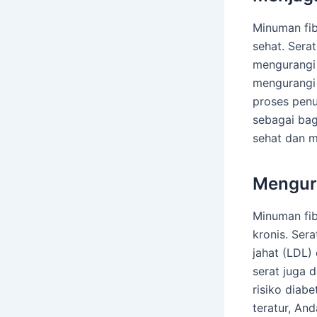
Minuman fi
sehat. Sera
mengurangi 
mengurangi
proses pen
sebagai bag
sehat dan m
Mengura
Minuman fib
kronis. Ser
jahat (LDL) 
serat juga 
risiko diab
teratur, An