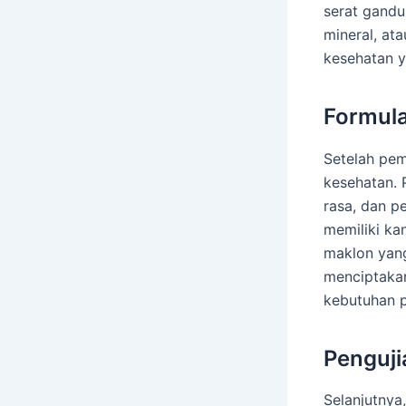
serat gandum
mineral, at
kesehatan y
Formul
Setelah pem
kesehatan. 
rasa, dan 
memiliki ka
maklon yang
menciptakan
kebutuhan p
Penguji
Selanjutnya