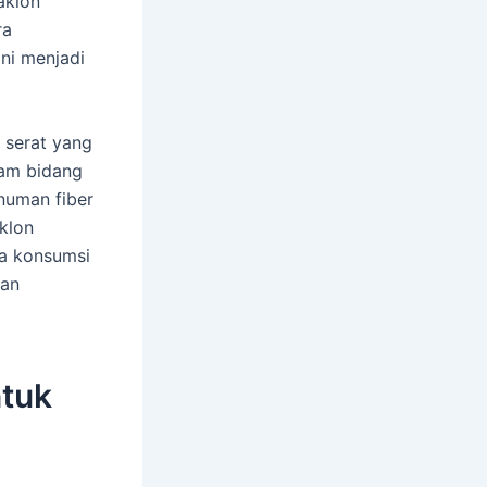
aklon
ra
ni menjadi
 serat yang
lam bidang
inuman fiber
klon
a konsumsi
han
ntuk