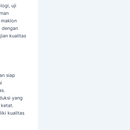
ogi, uji
uman
n maklon
i dengan
ian kualitas
an siap
i
as.
duksi yang
ketat.
ki kualitas