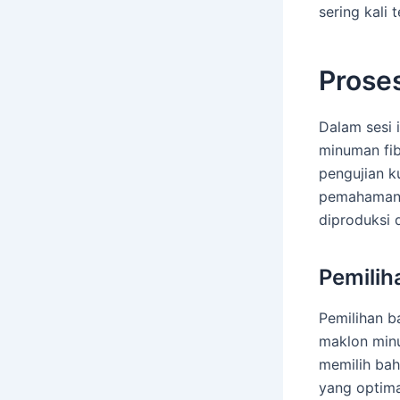
sering kali 
Prose
Dalam sesi 
minuman fib
pengujian k
pemahaman 
diproduksi 
Pemilih
Pemilihan b
maklon minu
memilih bah
yang optima