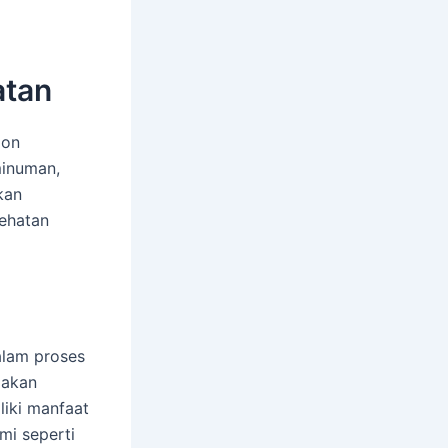
atan
lon
minuman,
kan
ehatan
alam proses
 akan
iki manfaat
mi seperti