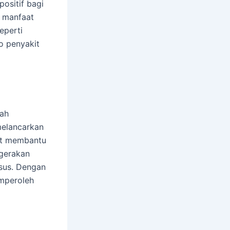
ositif bagi
g manfaat
eperti
o penyakit
lah
melancarkan
pat membantu
gerakan
usus. Dengan
mperoleh