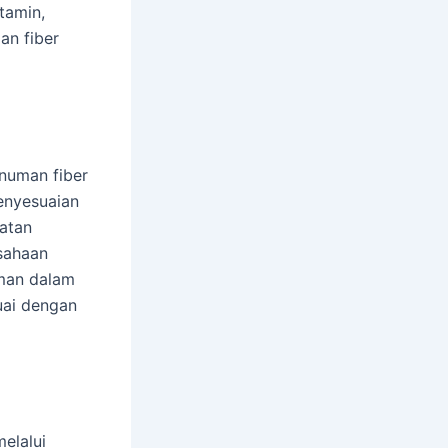
itamin,
an fiber
inuman fiber
enyesuaian
atan
sahaan
aman dalam
uai dengan
elalui