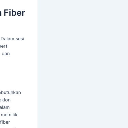
 Fiber
 Dalam sesi
erti
, dan
mbutuhkan
aklon
dalam
memiliki
fiber