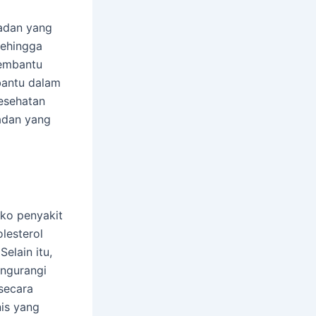
adan yang
sehingga
membantu
bantu dalam
esehatan
adan yang
iko penyakit
lesterol
elain itu,
engurangi
secara
nis yang