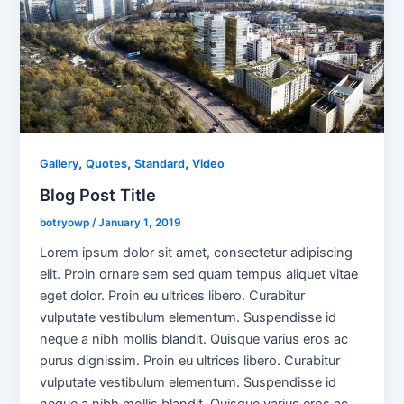
,
,
,
Gallery
Quotes
Standard
Video
Blog Post Title
botryowp
/
January 1, 2019
Lorem ipsum dolor sit amet, consectetur adipiscing
elit. Proin ornare sem sed quam tempus aliquet vitae
eget dolor. Proin eu ultrices libero. Curabitur
vulputate vestibulum elementum. Suspendisse id
neque a nibh mollis blandit. Quisque varius eros ac
purus dignissim. Proin eu ultrices libero. Curabitur
vulputate vestibulum elementum. Suspendisse id
neque a nibh mollis blandit. Quisque varius eros ac