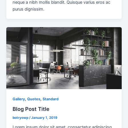
neque a nibh mollis blandit. Quisque varius eros ac
purus dignissim.
,
,
Gallery
Quotes
Standard
Blog Post Title
botryowp
/
January 1, 2019
Lorem ipsum dolor sit amet, consectetur adipiscing