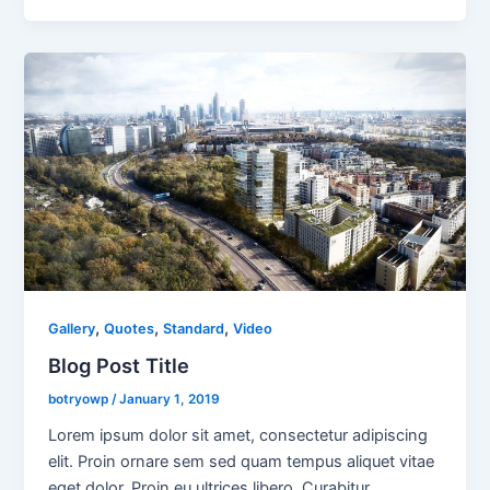
,
,
,
Gallery
Quotes
Standard
Video
Blog Post Title
botryowp
/
January 1, 2019
Lorem ipsum dolor sit amet, consectetur adipiscing
elit. Proin ornare sem sed quam tempus aliquet vitae
eget dolor. Proin eu ultrices libero. Curabitur