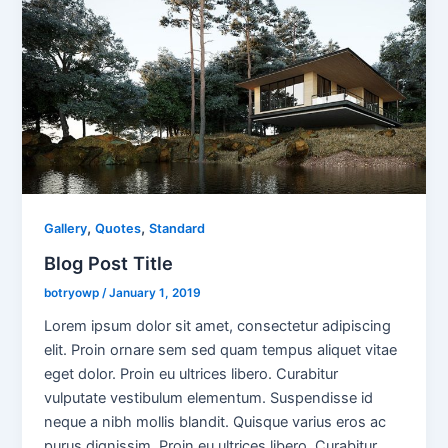
,
,
Gallery
Quotes
Standard
Blog Post Title
botryowp
/
January 1, 2019
Lorem ipsum dolor sit amet, consectetur adipiscing
elit. Proin ornare sem sed quam tempus aliquet vitae
eget dolor. Proin eu ultrices libero. Curabitur
vulputate vestibulum elementum. Suspendisse id
neque a nibh mollis blandit. Quisque varius eros ac
purus dignissim. Proin eu ultrices libero. Curabitur