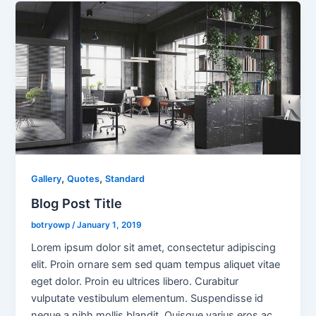
,
,
Gallery
Quotes
Standard
Blog Post Title
botryowp
/
January 1, 2019
Lorem ipsum dolor sit amet, consectetur adipiscing
elit. Proin ornare sem sed quam tempus aliquet vitae
eget dolor. Proin eu ultrices libero. Curabitur
vulputate vestibulum elementum. Suspendisse id
neque a nibh mollis blandit. Quisque varius eros ac