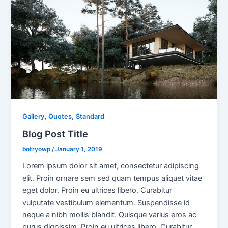
,
,
Gallery
Quotes
Standard
Blog Post Title
botryowp
/
January 1, 2019
Lorem ipsum dolor sit amet, consectetur adipiscing
elit. Proin ornare sem sed quam tempus aliquet vitae
eget dolor. Proin eu ultrices libero. Curabitur
vulputate vestibulum elementum. Suspendisse id
neque a nibh mollis blandit. Quisque varius eros ac
purus dignissim. Proin eu ultrices libero. Curabitur