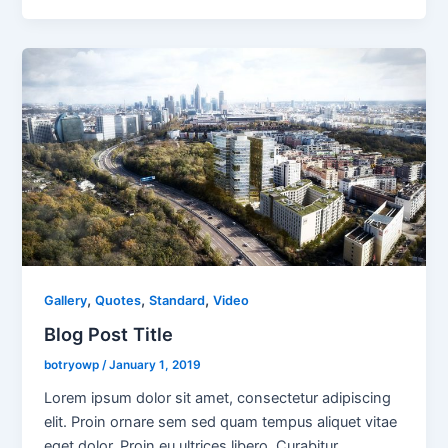
,
,
,
Gallery
Quotes
Standard
Video
Blog Post Title
botryowp
/
January 1, 2019
Lorem ipsum dolor sit amet, consectetur adipiscing
elit. Proin ornare sem sed quam tempus aliquet vitae
eget dolor. Proin eu ultrices libero. Curabitur