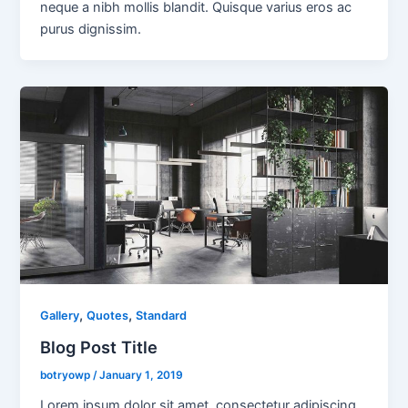
neque a nibh mollis blandit. Quisque varius eros ac
purus dignissim.
,
,
Gallery
Quotes
Standard
Blog Post Title
botryowp
/
January 1, 2019
Lorem ipsum dolor sit amet, consectetur adipiscing