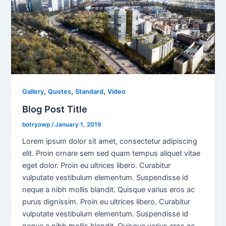
,
,
,
Gallery
Quotes
Standard
Video
Blog Post Title
botryowp
/
January 1, 2019
Lorem ipsum dolor sit amet, consectetur adipiscing
elit. Proin ornare sem sed quam tempus aliquet vitae
eget dolor. Proin eu ultrices libero. Curabitur
vulputate vestibulum elementum. Suspendisse id
neque a nibh mollis blandit. Quisque varius eros ac
purus dignissim. Proin eu ultrices libero. Curabitur
vulputate vestibulum elementum. Suspendisse id
neque a nibh mollis blandit. Quisque varius eros ac