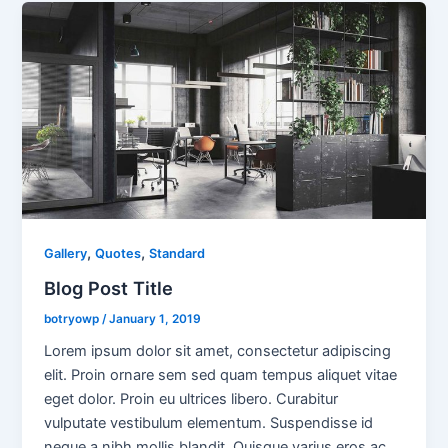
,
,
Gallery
Quotes
Standard
Blog Post Title
botryowp
/
January 1, 2019
Lorem ipsum dolor sit amet, consectetur adipiscing
elit. Proin ornare sem sed quam tempus aliquet vitae
eget dolor. Proin eu ultrices libero. Curabitur
vulputate vestibulum elementum. Suspendisse id
neque a nibh mollis blandit. Quisque varius eros ac